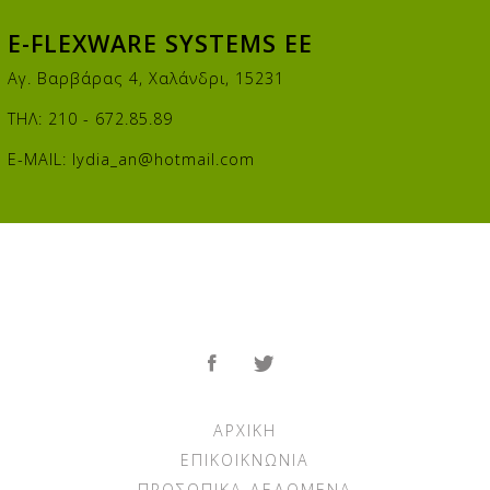
E-FLEXWARE SYSTEMS EE
Αγ. Βαρβάρας 4, Χαλάνδρι, 15231
ΤΗΛ: 210 - 672.85.89
E-MAIL:
lydia_an@hotmail.com
ΑΡΧΙΚΉ
ΕΠΙΚΟΙΚΝΩΝΊΑ
ΠΡΟΣΩΠΙΚΆ ΔΕΔΟΜΈΝΑ