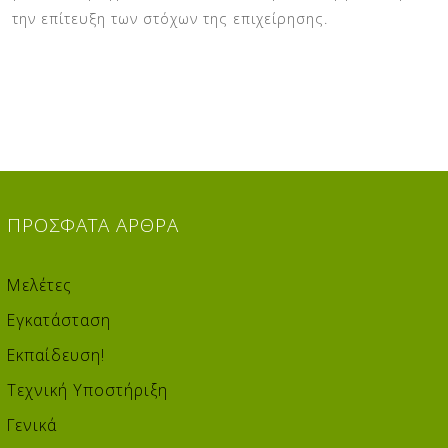
την επίτευξη των στόχων της επιχείρησης.
ΠΡΌΣΦΑΤΑ
ΆΡΘΡΑ
Μελέτες
Εγκατάσταση
Εκπαίδευση!
Τεχνική Υποστήριξη
Γενικά