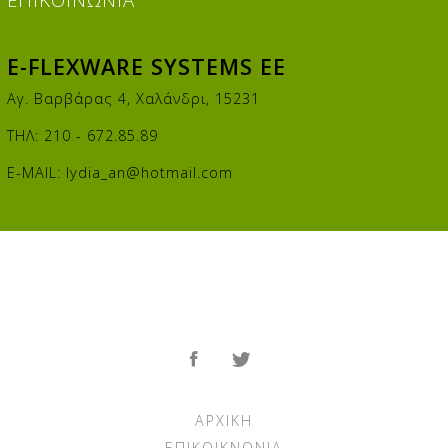
E-FLEXWARE SYSTEMS EE
Αγ. Βαρβάρας 4, Χαλάνδρι, 15231
ΤΗΛ: 210 - 672.85.89
E-MAIL:
lydia_an@hotmail.com
ΑΡΧΙΚΉ
ΕΠΙΚΟΙΚΝΩΝΊΑ