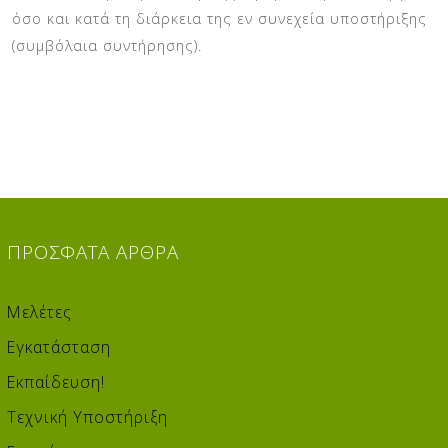
όσο και κατά τη διάρκεια της εν συνεχεία υποστήριξης
(συμβόλαια συντήρησης).
ΠΡΌΣΦΑΤΑ
ΆΡΘΡΑ
Μελέτες
Εγκατάσταση
Εκπαίδευση!
Τεχνική Υποστήριξη