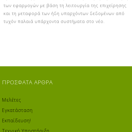
των εφαρμογών με βάση τη λειτουργία της επιχείρησης
και τη μεταφορά των ήδη υπαρχόντων δεδομένων από
τυχόν παλαιά υπάρχοντα συστήματα στο νέο.
ΠΡΌΣΦΑΤΑ
ΆΡΘΡΑ
Μελέτες
Εγκατάσταση
Εκπαίδευση!
Τεχνική Υποστήριξη