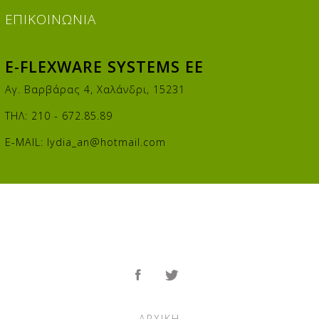
ΕΠΙΚΟΙΝΩΝΊΑ
E-FLEXWARE SYSTEMS EE
Αγ. Βαρβάρας 4, Χαλάνδρι, 15231
ΤΗΛ: 210 - 672.85.89
E-MAIL:
lydia_an@hotmail.com
ΑΡΧΙΚΉ