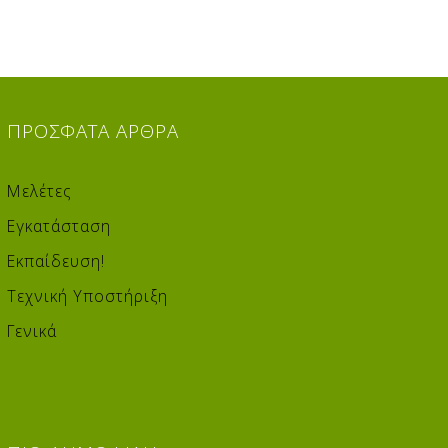
ΠΡΌΣΦΑΤΑ
ΆΡΘΡΑ
Μελέτες
Εγκατάσταση
Εκπαίδευση!
Τεχνική Υποστήριξη
Γενικά