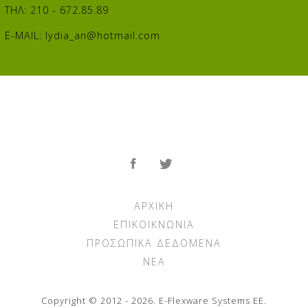
ΤΗΛ: 210 - 672.85.89
E-MAIL:
lydia_an@hotmail.com
ΑΡΧΙΚΉ
ΕΠΙΚΟΙΚΝΩΝΊΑ
ΠΡΟΣΩΠΙΚΆ ΔΕΔΟΜΈΝΑ
ΝΈΑ
Copyright © 2012 - 2026. E-Flexware Systems ΕΕ.